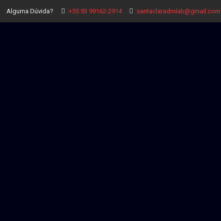
Alguma Dúvida?
+55 93 99162-2914
santaclaradmlab@gmail.com