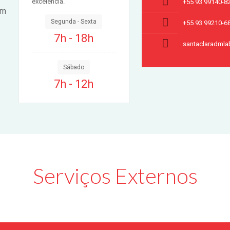
excelência.
+55 93 99140-8
em
Segunda - Sexta
+55 93 99210-6
7h - 18h
santaclaradml
Sábado
7h - 12h
Serviços Externos