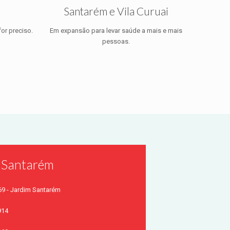
Santarém e Vila Curuai
or preciso.
Em expansão para levar saúde a mais e mais
pessoas.
- Santarém
69 - Jardim Santarém
914