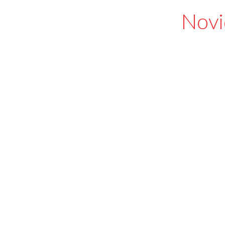
Novi
5 de agosto de 2026
5 de agos
Masterful Gxmble Casino
Unlock
tactics to pursue your biggest
with W
jackpots
exclus
Leia mais
5 de agosto de 2026
5 de agos
Test Post Created
Enjoy 