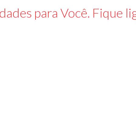
dades para Você. Fique li
to de 2026
5 de agosto de 2026
 your winning potential
Unlocking triumphant f
instler Casino’s
Fortune Clock Casino is
ive promotions
top gambling destinatio
Leia mais
Leia mais
to de 2026
19k+ 100 percent free